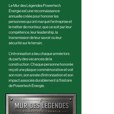
Le Mur des Légendes Powertech
Énergie est une reconnaissance
annuelle créée pour honorer les
personnes qui ont marqué l'entreprise et
le métier de monteur, que ce soit par leur
compétence, leur leadership, la
transmission de leur savoir ou leur
sécurité sur le terrain.
L'intronisation a lieu chaque année lors
du party des vacances de la
construction. Chaque personne honorée
reçoit une plaque commémorative et voit
son nom, son année d'intronisation et son
impact associés durablement à l'histoire
de Powertech Énergie.