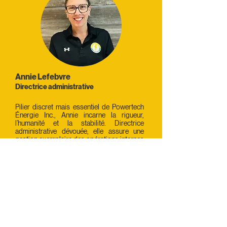
Annie Lefebvre
Directrice administrative
Pilier discret mais essentiel de Powertech
Énergie Inc., Annie incarne la rigueur,
l’humanité et la stabilité. Directrice
administrative dévouée, elle assure une
gestion exemplaire des opérations internes
avec un souci du détail remarquable. Son
professionnalisme, sa capacité d’écoute et
son approche terre à terre en font une
personne profondément respectée au sein
de l’équipe. Maman de cinq enfants et femme
de cœur, elle réussit avec brio à conjuguer
responsabilités familiales et excellence
professionnelle. Annie est un rouage
fondamental dans la structure de
l’entreprise, veillant à ce que tout fonctionne